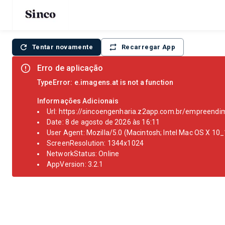
Tentar novamente
Recarregar App
Erro de aplicação
TypeError
: 
e.imagens.at is not a function
Informações Adicionais
Url
: 
https://sincoengenharia.z2app.com.br/empreendi
Date
: 
8 de agosto de 2026 às 16:11
User Agent
: 
Mozilla/5.0 (Macintosh; Intel Mac OS X 1
ScreenResolution
: 
1344x1024
NetworkStatus
: 
Online
AppVersion
: 
3.2.1